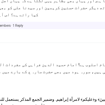
ہے, اور یہاں بھی بظاہر یہی لگتا ہے کہ یہاں اھل ب
تھ دیگر حضرات حسنین کریمین اور سیدنا علی کو بھی
کیا رائے ہے؟ اس آی
embers
·
1 Reply
ام اسلوب ہے! امام حمید الدین فراہی کی مفردات ال
 ہیں، سورہ ہود میں بھی حضرت سارہ ع کے بارے میں 
ينَ﴾ و﴿عليكم﴾ لامرأة إبراهيم. وضمير الجمع المذكر يستعمل للنس