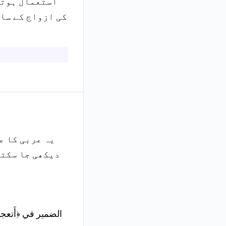
استعمال ہوتا 
کی ازواج کے سا
یہ عربی کا ع
دیکھی جا سکتی
الضمير في ﴿أَتعجب