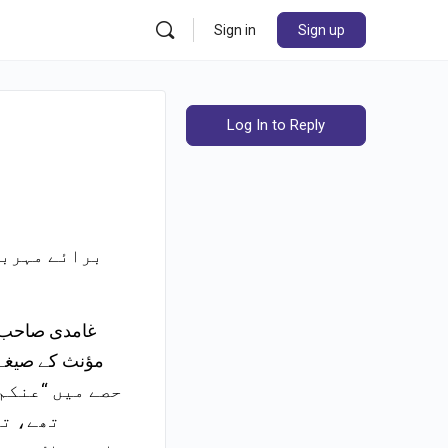
Sign in
Sign up
Log In to Reply
برائے مہربا
حصے میں “عنکم”
تھے، تو