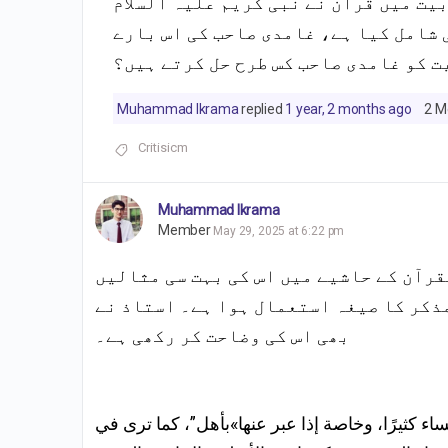
یت میں قرآن نے نبی کریم علیہ السلام
 شامل کیا ہے، غامدی صاحب کی اس بارے
ت کو غامدی صاحب کس طرح حل کرتے ہیں؟
Muhammad Ikrama
replied
1 year, 2 months ago
2 M
Critisicm
Muhammad Ikrama
Member
May 29, 2025 at 6:22 pm
قرآن کے حاشیے میں اس کی بہت سی مثالیں
مذکر کا صیغہ استعمال ہوا ہے۔ استاذ نے
بھی اس کی وضاحت کر رکھی ہے۔
اء كثيرًا، وخاصة إذا عبر عنها»بأهل”، كما ترى في