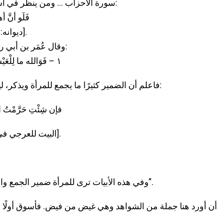
سورة الأحزاب … ومن ينظر في أشعار العرب يجد كثيرًا من الأمثلة. قال امرؤ القيس:
فَلَو أنَّ أه
[ديوانه: ١٠٥، وفي الأصل: فلو كان، والتصحيح من الديوان].
وقال عُمَر بن أبي ربيعة القرشي، وقد جمع بين الخطابين كما في الآية:
١ – فَوَالله ما لِلْعَيْشِ ما لَم أُلاَقِكُمْ … وَما لِلْهَوَى إذْ ما تُزَارِينَ مِنْ طَعمِ
فاعلم أن الضمير كثيرًا ما يجمع للمرأة ويذكر، ليكون كناية عنها. وكثرت الأمثلة، فدونك بعضها: قال:
فإن شِئْتِ حَرَّمْتُ الن
[البيت للعرجي في اللسان (نقخ) والنُقاخ: الماء البارد العذب الصافي].
»وفي هذه الأبيات ترى للمرأة ضمير الجمع والوحدة معًا. وهذا القدر مقنع ولو شئنا لكثّرنا الأمثلة”.