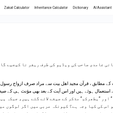
Zakat Calculator
Inheritance Calculator
Dictionary
AI Assistant
نی غامدی صاحب کی ویڈیو کی طرف ریفر نا کیجیے گا،
 اور “یطھرکم” مذکر کے صیغے لائے گئے ہیں، جبکہ یہ
 اس کی کیا وجہ ہے؟ کیونکہ عربی میں اگر لوگوں میں