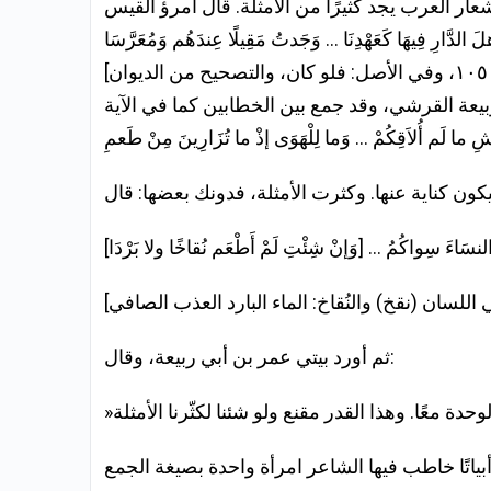
لَ الدَّارِ فِيهَا كَعَهْدِنَا … وَجَدتُ مَقِيلًا عِندَهُم وَمُعَرَّسَا
سَاءَ سِواكُمُ … [وَإنْ شِئْتِ لَمْ أَطْعَم نُقاخًا ولا بَرْدَا]
ثم أورد بيتي عمر بن أبي ربيعة، وقال: