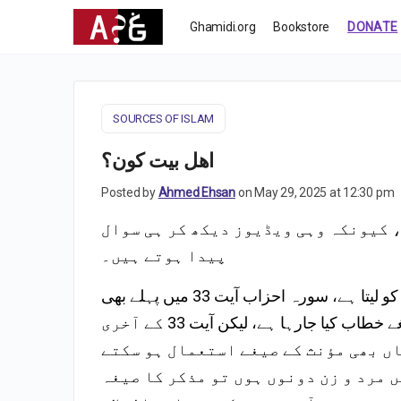
Ghamidi.org
Bookstore
DONATE
SOURCES OF ISLAM
اھل بیت کون؟
Posted by
Ahmed Ehsan
on May 29, 2025 at 12:30 pm
 کیونکہ وہی ویڈیوز دیکھ کر ہی سوال
پیدا ہوتے ہیں۔
غامدی صاحب کے مطابق ، قرآن مجید اھل بیت سے مراد صرف ازواج رسول کو لیتا ہے، سورہ احزاب آیت 33 میں پہلے بھی
مؤنث کے صیغے استعمال ہوئے ہیں اور اس آیت کے بعد بھی مؤنث ہی کے صیغے خطاب کیا جارہا ہے، لیکن آیت 33 کے آخری
اں بھی مؤنث کے صیغے استعمال ہو سکتے
 مرد و زن دونوں ہوں تو مذکر کا صیغہ