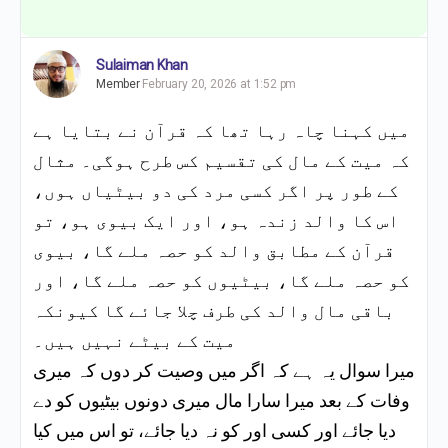
Sulaiman Khan
Member
February 20, 2026 at 1:52 pm
میں کہنا چاہ رہا تھا کہ قرآن نے بتایا ہے
کہ میت کے مال کی تقسیم کس طرح ہوگی۔ مثال
کے طور پر اگر کسی مرد کی دو بیٹیاں ہوں،
اس کا والد زندہ ہو، اور ایک بیوی ہو، تو
قرآن کے مطابق والد کو حصہ ملے گا، بیوی
کو حصہ ملے گا، بیٹیوں کو حصہ ملے گا، اور
باقی مال والد کی طرف چلا جائے گا کیونکہ
میت کے بیٹے نہیں ہیں۔
میرا سوال یہ ہے کہ اگر میں وصیت کر دوں کہ میری
وفات کے بعد میرا سارا مال میری دونوں بیٹیوں کو دے
دیا جائے اور کسی اور کو نہ دیا جائے، تو اس میں کیا