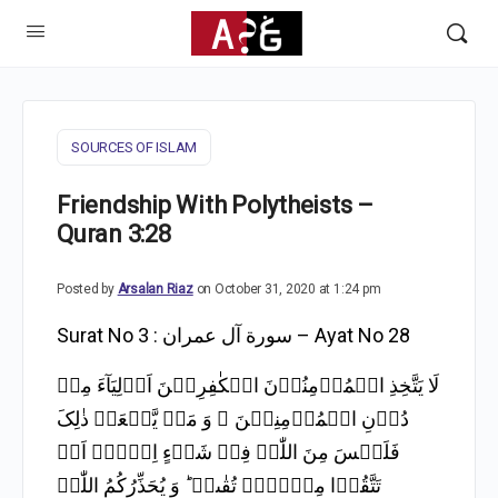
SOURCES OF ISLAM
Friendship With Polytheists –
Quran 3:28
Posted by
Arsalan Riaz
on October 31, 2020 at 1:24 pm
Surat No 3 : سورة آل عمران – Ayat No 28
لَا یَتَّخِذِ الۡمُؤۡمِنُوۡنَ الۡکٰفِرِیۡنَ اَوۡلِیَآءَ مِنۡ
دُوۡنِ الۡمُؤۡمِنِیۡنَ ۚ وَ مَنۡ یَّفۡعَلۡ ذٰلِکَ
فَلَیۡسَ مِنَ اللّٰہِ فِیۡ شَیۡءٍ اِلَّاۤ اَنۡ
تَتَّقُوۡا مِنۡہُمۡ تُقٰىۃً ؕ وَ یُحَذِّرُکُمُ اللّٰہُ