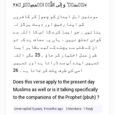
نَفۡسَہٗ ؕ وَ اِلَی اللّٰہِ الۡمَصِیۡرُ ﴿۲۸﴾
مومنین اہل ایمان کو چھوڑ کر کافروں
کو اپنا رفیق اور دوست ہرگز نہ
بنائیں ۔ جو ایسا کرے گا اس کا اللہ سے
کوئی تعلق نہیں ۔ ہاں یہ معاف ہے کہ تم
ان کے ظلم سے بچنے کے لیے بظاہر ایسا
طرزِ عمل اختیار کر جاؤ ۔ 25 مگر اللہ
تمہیں اپنے آپ سے ڈراتا ہے اور تمہیں
اسی کی طرف پلٹ کر جانا ہے ۔ 26
Does this verse apply to the present day
Muslims as well or is it talking specifically
to the companions of the Prophet (pbuh) ?
Umer
replied
5 years, 9 months ago
2 Members
·
1 Reply