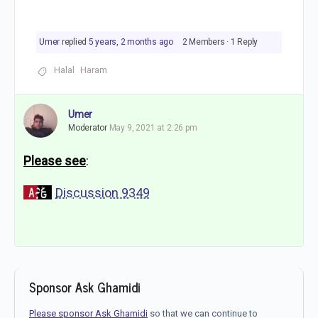
Umer
replied
5 years, 2 months ago
2 Members
·
1 Reply
Halal
Haram
Umer
Moderator
May 9, 2021 at 2:26 pm
Please see
:
Discussion 9349
Sponsor Ask Ghamidi
Please sponsor Ask Ghamidi
so that we can continue to