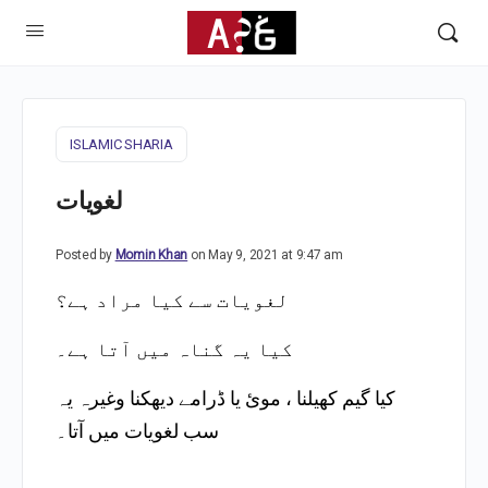
ISLAMIC SHARIA
لغویات
Posted by
Momin Khan
on May 9, 2021 at 9:47 am
لغویات سے کیا مراد ہے؟
کیا یہ گناہ میں آتا ہے
۔
کیا گیم کھیلنا ، موئ یا ڈرامے دیھکنا وغیرہ یہ
سب لغویات میں آتا۔