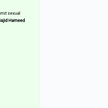
imit sexual
Sajid Hameed