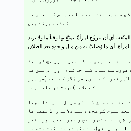
کى معروف لغت المحىط مىں اس کے معنى ىہ
لکھے ہوئے ہىں :
المتُعة، أي أن تتزوَّج امرأةً تتمتَّعُ بها وقتاً ما ولا تريد
… متعہ ىہ بھى ہے کہ عمرہ اور حج کو اىک
عورت سے بىاہ کىا جائے ، اور اس مىں ىہ
ل وغىرہ کے ہىں، جو طلاق کے بعد (حق مہر
کے علاوہ)عورت کو ملتا ہے۔
 متعہ سے منع کىا تو سوال ىہ پىدا ہوتا
عد بىوى کو کچھ دىنے دلانے والا متعہ ىا
واضح ہے ىعنى وہ حج و عمرہ مىں اور بغىر
 (خرچہ پانى)دىنے کو تو منع کرتے تھے ۔