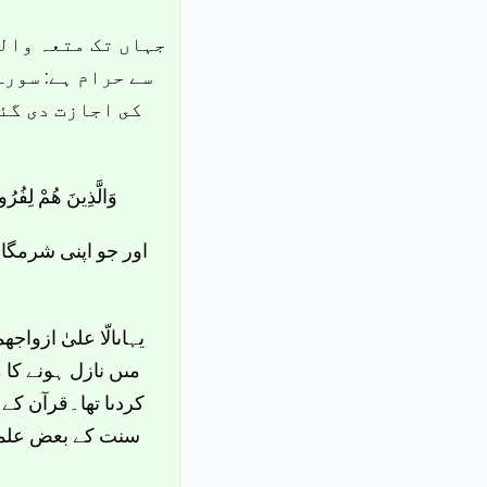
جہاں تک متعہ والے
سے حرام ہے: سور
کى اجازت دى گئى
وَالَّذِينَ هُمْ لِفُرُوجِ)
اور جو اپنی شرمگا
یہاںالّا علیٰ ازو
مىں نازل ہونے کا 
کردىا تھا۔قرآن کے
سنت کے بعض علما 