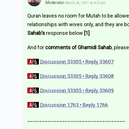
Moderator
March 26, 2021 at 4:23 pm
Quran leaves no room for Mutah to be allowed
relationships with wives only, and they are 
Sahab’s
response below
[1]
.
And for
comments of Ghamidi Sahab
, please
Discussion 33305 • Reply 33607
Discussion 33305 • Reply 33608
Discussion 33305 • Reply 33609
Discussion 1763 • Reply 1766
__________________________________