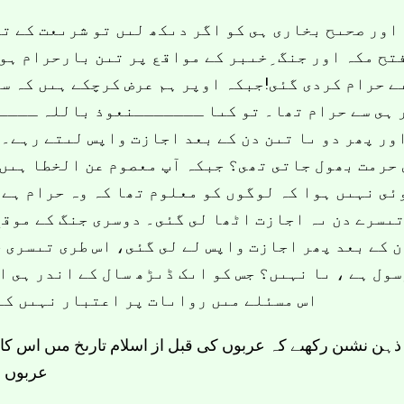
اور صحىح بخارى ہى کو اگر دىکھ لىں تو شرىعت کے تم
ح مکہ اور جنگ ِخىبر کے مواقع پر تىن بارحرام ہوئى
ے حرام کردى گئى!جبکہ اوپر ہم عرض کرچکے ہىں کہ س
 ہى سے حرام تھا۔ تو کىا ـــــــنعوذ باللہ ـــــ
ور پھر دو ىا تىن دن کے بعد اجازت واپس لىتے رہے۔
ى حرمت بھول جاتى تھى؟ جبکہ آپ معصوم عن الخطا ہى
ئى نہىں ہوا کہ لوگوں کو معلوم تھا کہ وہ حرام ہے،
ىسرے دن ىہ اجازت اٹھا لى گئى۔ دوسرى جنگ کے موقع
ن کے بعد پھر اجازت واپس لے لى گئى، اس طرى تىسرى 
سول ہے ، ىا نہىں؟ جس کو اىک ڈىڑھ سال کے اندر ہى 
اس مسئلے مىں رواىات پر اعتبار نہىں کى
ذہن نشىن رکھىے کہ عربوں کى قبل از اسلام تارىخ مىں اس کا ث
عربوں م