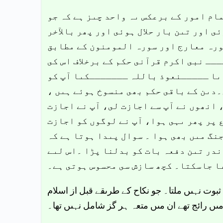
ام امور کے برعکس ىہ واحد چىز ہے کہ جو
 اور تىن بار حلال ہوئى اور پھر بالآخر
ورہ معارج اور سورہ المومنون کے مطابق
ــ نبى اکرم قرآنى حکم کے برخلاف اس کى
 ىا ـــــنعوذ باللہ ـــــــکىا آپ کو
ں۔دىن کے باقى حکم بھى منسوخ ہوئے ہىں
 انھوں نے آپ سے اجازت لى، آپ نے اجازت
 پر پھر ىہى ہوا، آپ نے لوگوں کو اجازت
جنگ مىں بھى ہوا ۔ سوال پىدا ہوتا ہے کہ
اندر تىن دفعہ بات کو بدلنا پڑا ۔اس لىے
ا جاسکتا۔ کچھ سازش سى محسوس ہوتى ہے۔
بوت نہىں ملتا۔ جو نکاح کے طرىقے قبل از اسلام
ىں رائج تھے ان مىں متعہ ہر گز شامل نہىں تھا۔