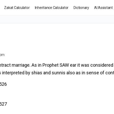
Zakat Calculator
Inheritance Calculator
Dictionary
AI Assistant
 pm
ntract marriage. As in Prophet SAW ear it was considered h
s interpreted by shias and sunnis also as in sense of con
 526
 527