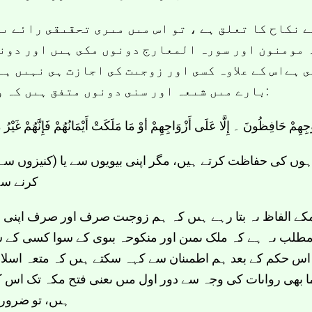
 نکاح کا تعلق ہے ، تو اس مىں مىرى تحقىقى رائے ىہ
ہ مومنون اور سورہ المعارج دونوں مکى ہىں اور دون
 ہےاس کے علاوہ کسى اور زوجىت کى اجازت ہى نہىں ہے،
بارے مىں شىعہ اور سنى دونوں متفق ہىں کہ وہ متعہ نہىں ہے۔قرآن مجىد کا فرمان ہے:
هِمْ حَافِظُونَ ۔ إِلَّا عَلَى أَزْوَاجِهِمْ أوْ مَا مَلَكَتْ أَيْمَانُهُمْ فَإِنَّهُمْ غَيْرُ مَلُومِينَ (الموم
ہوں کی حفاظت کرتے ہیں، مگر اپنی بیویوں سے یا (کنیزوں سے
کرنے س)
اجهمکے الفاظ ىہ بتا رہے ہىں کہ ہم زوجىت صرف اور صرف اپ
مطلب ىہ ہے کہ ملک ىمىن اور منکوحہ بىوى کے سوا کسى کے سا
 اس حکم کے بعد ہم اطمىنان سے کہہ سکتے ہىں کہ متعہ اسلا
بھى رواىات کى وجہ سے دور اول مىں ىعنى فتح مکہ تک اس کے 
ہىں، تو ضرورى