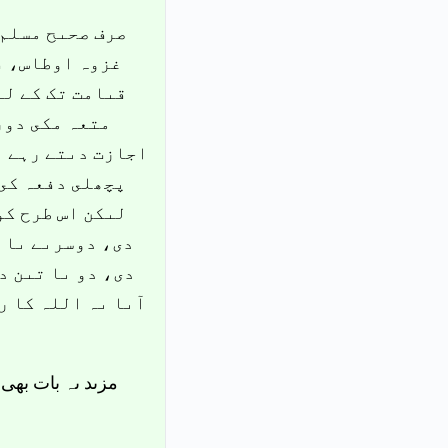
صرف صحىح مسلم 
غزوہ اوطاس، فت
قىامت تک کے لى
متعہ مکى دور
اجازت دىتے رہے ا
پچھلى دفعہ ک ،
لىکن اس طرح کو
دى، دوسرىے ىا ت
دى، دو ىا تىن د
آىا ىہ اللہ کا ر
مزىد ىہ بات بھى 