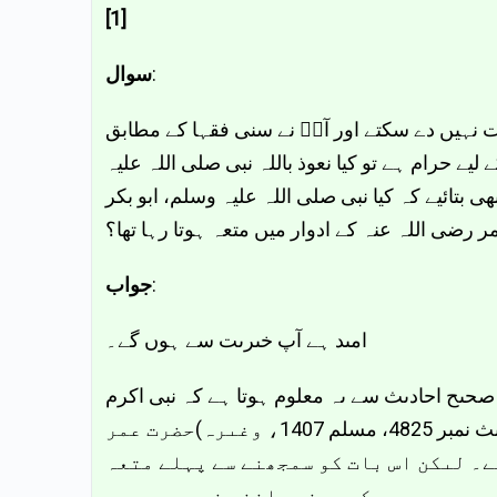
[1]
سوال
:
 نہیں دے سکتے اور آپؐ نے سنی فقہا کے مطابق
یے حرام ہے تو کیا نعوذ باللہ نبی صلی اللہ علیہ
بتائیے کہ کیا نبی صلی اللہ علیہ وسلم، ابو بکر
رضی اللہ عنہ کے ادوار میں متعہ ہوتا رہا تھا؟
جواب
:
امىد ہے آپ خىرىت سے ہوں گے۔
حىح احادىث سے ىہ معلوم ہوتا ہے کہ نبى اکرم
صلى اللہ علىہ وسلم نے متعہ کو حرام کىا ہے۔ اس کے لىے دىکھىے صحىح بخارى حدىث نمبر 4825، مسلم 1407، وغىرہ)حضرت عمر
ے۔ لىکن اس بات کو سمجھنے سے پہلے متعہ
کے معنى جاننے ضرورى ہىں ۔