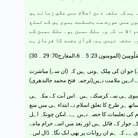
 ہے کہ متعہ دىن اسلام مىں مکى زمانے ہى
وں مىں عورت سے بحىثىت بىوى ہى کے تمتع
 الا ىہ کہ وہ ملک ىمىن ہو۔ ملک ىمىن کے
نون 23: 5 ۔ 6،المعارج70: 29 ۔ 30
) جو ان کی مِلک ہوتی ہیں کہ (ان سے) مباشرت
ے انہیں ملامت نہیں(ترجمہ فتح محمد جالندھرى
نى بىوى ہى سے کرسکتے ہىں ۔اس آىت کے مکہ ہى
تھ ہر طرح کا تعلق اسلام نے ابتداء ہى مىں منع
م کى تعلىمات کا حصہ نہىں ہے۔لىکن چونکہ اہل
جواز کے قائل ہىں اور بعد مىں اسے حرام مانتے
 ہے کہ ہم ان رواىات پر بھى اىک نگاہ ڈال لىں۔