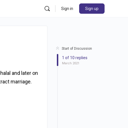
Sign in
Sign up
Start of Discussion
1
of
10
replies
March 2021
alal and later on
tract marriage.