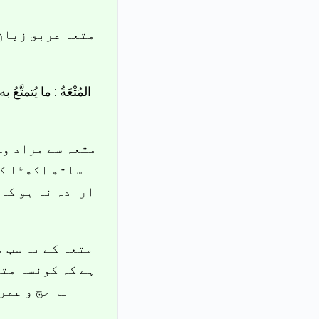
متعہ عربى زبان 
المُتْعَةُ : ما يُتمتّ
متعہ سے مراد وہ
ساتھ اکھٹا کى
ارادہ نہ ہو کہ 
متعہ کے ىہ سب م
ہے کہ کونسا متع
ىا حج و عمر