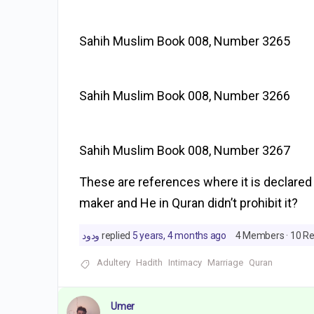
Sahih Muslim Book 008, Number 3265
Sahih Muslim Book 008, Number 3266
Sahih Muslim Book 008, Number 3267
These are references where it is declared 
maker and He in Quran didn’t prohibit it?
ودود
replied
5 years, 4 months ago
4 Members
·
10 Re
Adultery
Hadith
Intimacy
Marriage
Quran
Umer