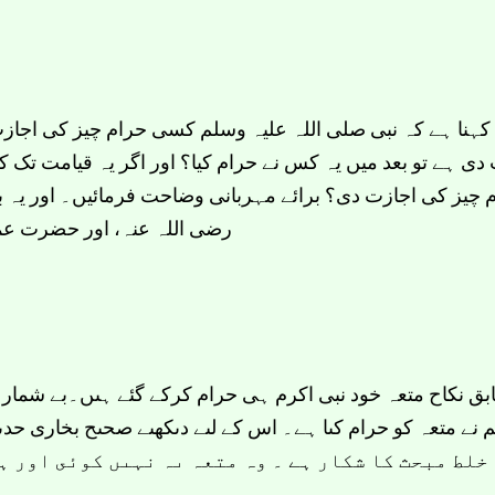
کہنا ہے کہ نبی صلی اللہ علیہ وسلم کسی حرام چیز کی اجازت
ی ہے تو بعد میں یہ کس نے حرام کیا؟ اور اگر یہ قیامت تک کے ل
 چیز کی اجازت دی؟ برائے مہربانی وضاحت فرمائیں۔ اور یہ بھی 
رضی اللہ عنہ، اور حضرت عمر 
 نکاح متعہ خود نبى اکرم ہى حرام کرکے گئے ہىں۔بے شمار ص
خلط مبحث کا شکار ہے ۔ وہ متعہ ىہ نہىں کوئى اور ہ