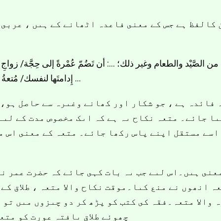
کالفظ ہے جس کے معنى فاعدہ اٹھانے کے ہىں ، عربى 
َعُ به من الصَّيْد والطعام وغير ذلك؛ …: أن تَضُمّ عُمْرةً إلى حِجَّة/ زواجِ 
إِدامتَها لنفسك/ مُتعةُ المرأة، أي ما وُصلتْ به من مال ونحوه بعد الطلاق …
 فائدہ ہے ، جو شکار اور کھانے وغىرہ سے حاصل ہو، 
ا جائے۔ متعہ نکاح ىہ ہے کہ اىک مخصوص مدت کے لىے 
اسے مستقل اپنے پاس رکھا جائے۔ متعہ کے معنى اس ما
عنى ہىں۔اس لىے جب ىہ بات کہى جائے کہ حضرت عمر نے
ہ انھوں نے منع کىا۔موقت نکاح والا متعہ ، طلاق کے ب
ہ والا متعہ۔فقہ کى کتب کو پڑھ کر دو چىزوں مىں تو 
چھوئے طلاق ىافتہ عورت کو متعہ