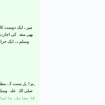
میرے ایک دوست کا 
بھی متعہ کی اجازت د
وسلم نے ایک حرام
ہم اہل سنت کے مطابق
کا معاملہ غالبا 