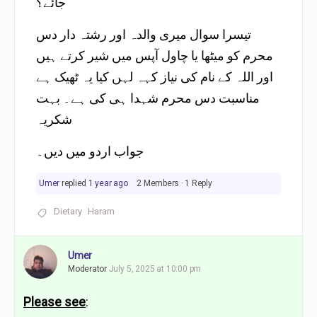
جائے؟
تیسرا سوال میری والدہ اور رشتہ دار دس
محرم کو میٹھا یا چاول آپس میں شیر کرتے ہیں
اور اللہ کے نام کی نیاز کہہ لہں کیا یہ ٹھیک ہے
مناسبت دس محرم شہدا ہی کی ہے۔ بہت
شکریہ
جواب اردو میں دیں۔
Umer
replied
1 year ago
2 Members
·
1 Reply
Dietary
Haram
Umer
Moderator
July 5, 2025 at 10:00 pm
Please see
: