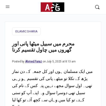
ISLAMIC SHARIA
محرم میں سبیل میٹھا پانی اور
گھروں میں چاول تقسیم کرنا
Posted by
Ahmed Faraz
on July 5, 2025 at 8:13 am
میں ایک مسلمان ہوں اور کل جمعہ کے دن نماز
پڑھ کے نکلا تو میٹھے پانی کی تقسیم ہو رہی
تھی۔ اول سوال مجھے نہیں پتہ کس کے نام کی
سبیل تھی دوسرا سوال وہ اپنے آپ کو سنی
کہتے تو کیا میں وہاں سے کچھ آئے تو کھا لیا