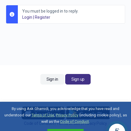
You must be logged in to reply.
Login
|
Register
Sign in
Sign up
By using Ask Ghamidi, you acknowledge that you have read and
understood our
Terms of Use
,
Privacy Policy
(including cookie policy), as
well as the
Code of Conduct
.
Code of Conduct
|
Terms of Use
|
Privacy Policy